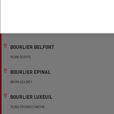
41000 BLOIS
BOURGES TRUCKS ETS DOURS
18000 BOURGES
BOURLIER BELFORT
90380 ROPPE
BOURLIER EPINAL
88190 GOLBEY
BOURLIER LUXEUIL
70300 FROIDECONCHE