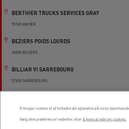
BERTHIER TRUCKS SERVICES GRAY
70100 ANCIER
BEZIERS POIDS LOURDS
34500 BEZIERS
BILLIAR VI SARREBOURG
57400 SARREBOURG
BLOIS V.I. ETS DOURS VENDOME
Vi bruger cookies til at forbedre din oplevelse på vores hjemmesid
41310 SAINT AMAND LONGPRE
Vælg dine præferencer nedenfor, eller
å mere at vide om cookies.
BLOIS VEHICULES INDUSTRIELS ETS DOURS