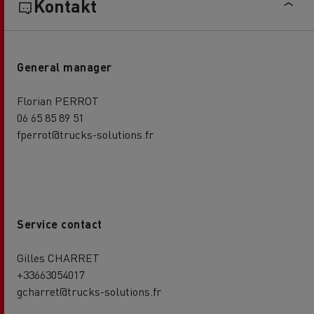
Kontakt
General manager
Florian PERROT
06 65 85 89 51
fperrot@trucks-solutions.fr
Service contact
Gilles CHARRET
+33663054017
gcharret@trucks-solutions.fr