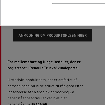
De omfattede produktdata vil være tilgængelige via en
særlig formular, der skal udfyldes og anvendes i
overensstemmelse med nedenstående
skabelon
.
ANMODNING OM PRODUKTOPLYSNINGER
For mellemstore og tunge lastbiler, der er
registreret i Renault Trucks' kundeportal
Historiske produktdata, der er omfattet af
anmodningen, vil blive stillet til rådighed efter
indsendelse af en specifik anmodning via
nedenstående formular ved hjælp af
nedenstående
skabelon
.