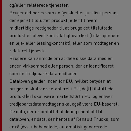
og/eller relaterede tjenester.
Bruger defineres som en fysisk eller juridisk person,
der ejer et tilsluttet produkt, eller til hvem
midlertidige rettigheder til at bruge det tilsluttede
produkt er blevet kontraktligt overført (f.eks. gennem
en leje- eller leasingkontrakt), eller som modtager en
relateret tjeneste.
Brugere kan anmode om at dele disse data med en
anden virksomhed eller person, der er identificeret
som en tredjepartsdatamodtager.
Dataloven gælder inden for EU, hvilket betyder, at
brugeren skal være etableret i EU, de(t) tilsluttede
produkt(er) skal være markedsført i EU, og enhver
tredjepartsdatamodtager skal også være EU-baseret.
De data, der er omfattet af deling i henhold til
dataloven, er data, der hentes af Renault Trucks, som
er rå (dvs. ubehandlede, automatisk genererede