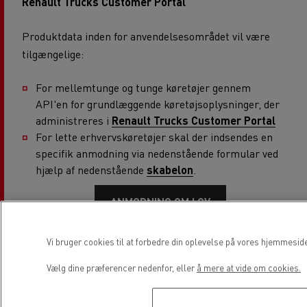
Renault Trucks Customer Portal
Produktdata inden for anvendelsesområdet vil være
tilgængelige:
For mellemtunge og tunge køretøjer gennem
API'en for grundlæggende køretøjsoplysninger, der
administreres i
Renault Trucks Customer Portal
For lette erhvervskøretøjer skal der indsendes en
specifik anmodning via nedenstående formular ved
hjælp af nedenstående
skabelon
.
ANMODNING OM LCV
Vi bruger cookies til at forbedre din oplevelse på vores hjemmesid
Vælg dine præferencer nedenfor, eller
å mere at vide om cookies.
For opladere, der er registreret i Renault Trucks'
kundeportal