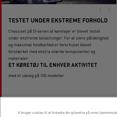
TESTET UNDER EKSTREME FORHOLD
Chassiset på D-serien af køretøjer er blevet testet
under ekstreme belastninger. For at sikre pålidelighed
og maksimal holdbarhed er førerhuset blevet
forstærket med ekstra stærke komponenter og
materialer.
ET KØRETØJ TIL ENHVER AKTIVITET
med et udvalg på 100 modeller.
KOMFORT
Vi bruger cookies til at forbedre din oplevelse på vores hjemmesid