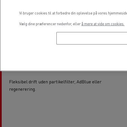
Samlede
omkostninger ved
Vi bruger cookies til at forbedre din oplevelse på vores hjemmesid
ejerskab (TCO)
Vælg dine præferencer nedenfor, eller
å mere at vide om cookies.
Naturgas er billigere end diesel og kræver ikke
AdBlue.
Energiomkostningerne kan reduceres med op
til -18 %
(NGVA-undersøgelse).
Fleksibel drift uden partikelfilter, AdBlue eller
regenerering.