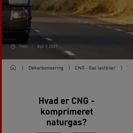
1min
Apr. 1 2021
Dekarbonisering
CNG - Gas lastbiler
Tr
Hvad er CNG -
komprimeret
naturgas?