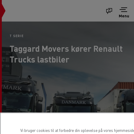
Menu
T SERIE
Taggard Movers kører Renault
Trucks lastbiler
Vi bruger cookies til at forbedre din oplevelse på vores hjemmeside