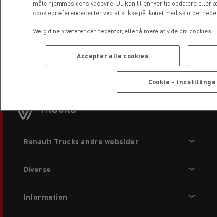
måle hjemmesidens ydeevne. Du kan til enhver tid opdatere eller 
cookiepræferencecenter ved at klikke på ikonet med skjoldet neders
Vælg dine præferencer nedenfor, eller
å mere at vide om cookies.
Accepter alle cookies
Cookie - indstillinge
copyright 2026 Renault Trucks
Footer
Renault Trucks andre websider
menu
Diverse
Information