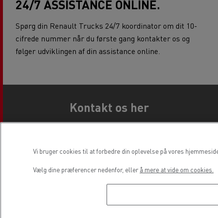
24/7 ASSISTANCE ONLINE.
Spørg din Renault Trucks 24/7 koordinator om dit 10-
cifrede nummer når du første gang kontakter os og
følger udviklingen af din assistance online.
Kontakt os her
Vi bruger cookies til at forbedre din oplevelse på vores hjemmesid
Navn
Vælg dine præferencer nedenfor, eller
å mere at vide om cookies.
Fornavn