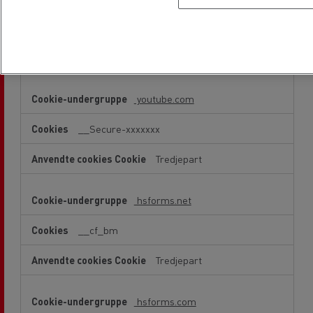
IDE, test_cookie
Tredjepart
youtube.com
__Secure-xxxxxxx
Tredjepart
hsforms.net
__cf_bm
Tredjepart
hsforms.com