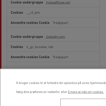
hsleadflows.net
__cf_bm
Tredjepart
linkedin.com
li_gc, bcookie, lidc
Tredjepart
hubspot.com
_cfuvid, __cf_bm
Vi bruger cookies til at forbedre din oplevelse på vores hjemmesid
Tredjepart
Vælg dine præferencer nedenfor, eller
å mere at vide om cookies.
doubleclick.net