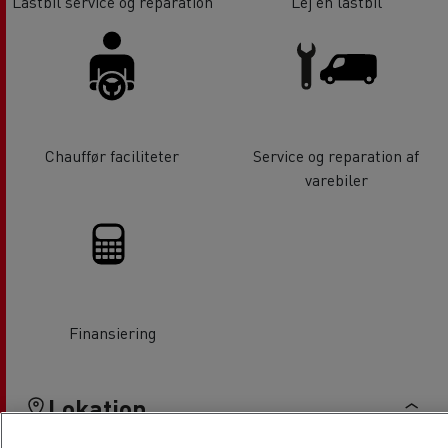
Lastbil service og reparation
Lej en lastbil
Chauffør faciliteter
Service og reparation af
varebiler
Finansiering
Lokation