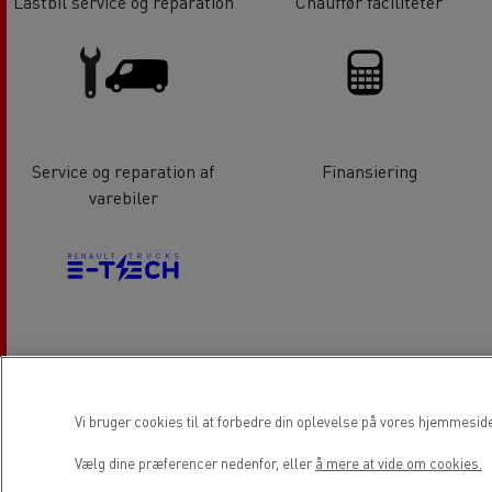
Lastbil service og reparation
Chauffør faciliteter
Service og reparation af
Finansiering
varebiler
Elektriske lastbiler
Vi bruger cookies til at forbedre din oplevelse på vores hjemmesid
Lokation
Vælg dine præferencer nedenfor, eller
å mere at vide om cookies.