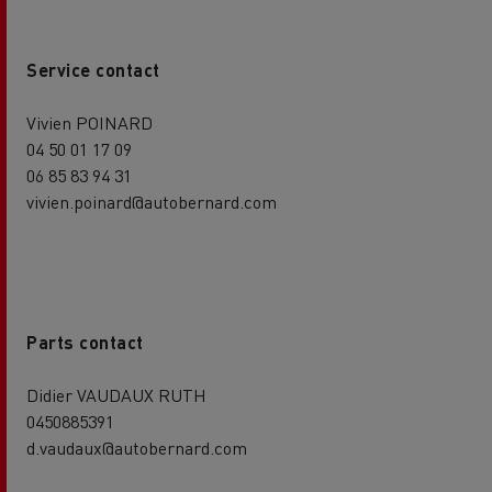
Service contact
Vivien POINARD
04 50 01 17 09
06 85 83 94 31
vivien.poinard@autobernard.com
Parts contact
Didier VAUDAUX RUTH
0450885391
d.vaudaux@autobernard.com