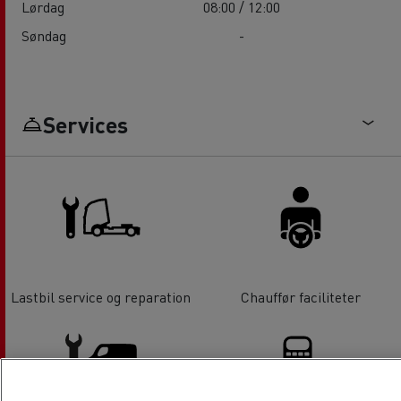
Lørdag
08:00 / 12:00
Søndag
-
Services
Lastbil service og reparation
Chauffør faciliteter