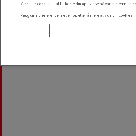
Vi bruger cookies til at forbedre din oplevelse på vores hjemmesid
Service og reparation af
Finansiering
Vælg dine præferencer nedenfor, eller
å mere at vide om cookies.
varebiler
Lokation