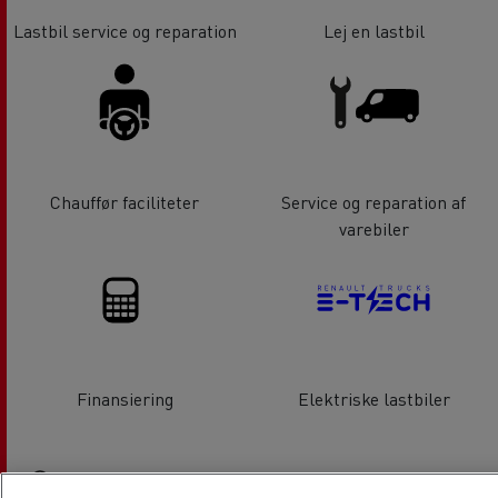
Lastbil service og reparation
Lej en lastbil
Chauffør faciliteter
Service og reparation af
varebiler
Finansiering
Elektriske lastbiler
Lokation