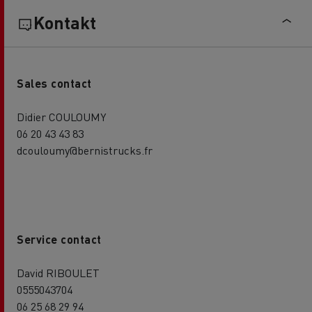
Kontakt
Sales contact
Didier COULOUMY
06 20 43 43 83
dcouloumy@bernistrucks.fr
Service contact
David RIBOULET
0555043704
06 25 68 29 94