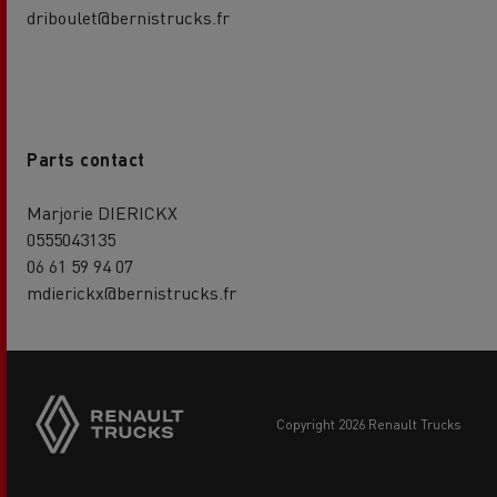
driboulet@bernistrucks.fr
Parts contact
Marjorie DIERICKX
0555043135
06 61 59 94 07
mdierickx@bernistrucks.fr
copyright 2026 Renault Trucks
Footer