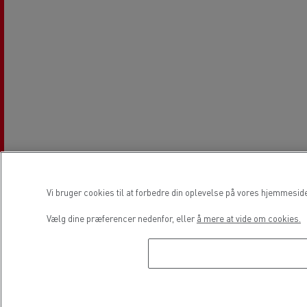
Åbningstider
Vi bruger cookies til at forbedre din oplevelse på vores hjemmesid
Vælg dine præferencer nedenfor, eller
å mere at vide om cookies.
Salg
Mandag
08:00 - 12:00 / 14:00 - 18:00