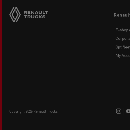
Footer
Renaul
menu
E-shop g
Corpora
Optiflee
My Acco
copyright 2026 Renault Trucks