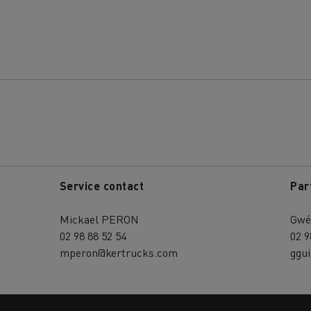
Service contact
Par
Mickael PERON
Gwé
02 98 88 52 54
02 9
mperon@kertrucks.com
ggu