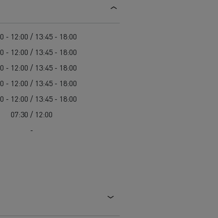
Vejvedligeholdelse
Affald- og genbrugstransport
0 - 12:00 / 13:45 - 18:00
0 - 12:00 / 13:45 - 18:00
Komplet guide til vedligeholdelse af elektriske
0 - 12:00 / 13:45 - 18:00
lastbiler
Betontransport
Er elektriske lastbiler dyre?
0 - 12:00 / 13:45 - 18:00
Bygge-og-anlaegsopgaver
0 - 12:00 / 13:45 - 18:00
Materiale transport
07:30 / 12:00
-