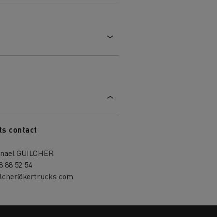
ts contact
nael GUILCHER
8 88 52 54
ilcher@kertrucks.com