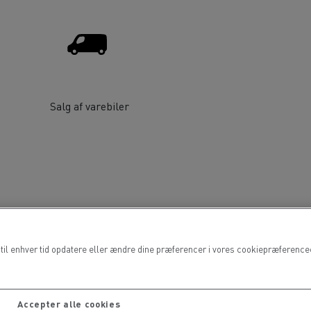
Salg af varebiler
il enhver tid opdatere eller ændre dine præferencer i vores cookiepræferencece
Accepter alle cookies