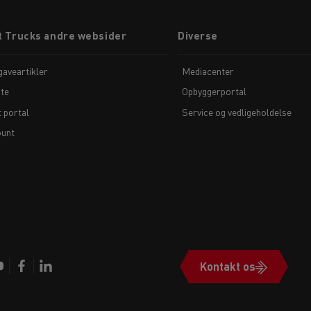
t Trucks andre websider
Diverse
aveartikler
Mediacenter
te
Opbyggerportal
t portal
Service og vedligeholdelse
unt
Kontakt os