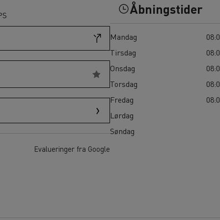
Til vanskeligt tilgængelige områder
Åbningstider
Hvilket erhvervskøretøj er bedst til fødevarevirksomheder?
PS
Renault Trucks varevogn: din allierede i hverdagen
Mandag
08:0
Tirsdag
08:0
Onsdag
08:0
Torsdag
08:0
Fredag
08:0
Lørdag
Søndag
Evalueringer fra Google