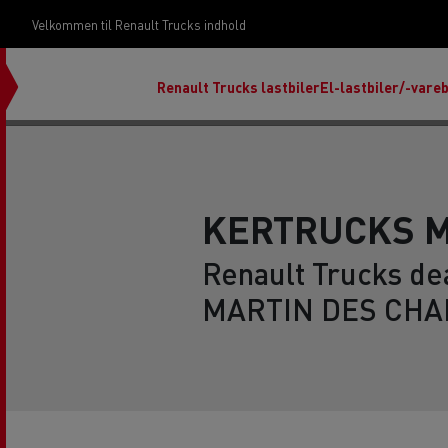
Velkommen til Renault Trucks indhold
Renault Trucks lastbiler
El-lastbiler/-vareb
KERTRUCKS M
Renault Trucks de
Om vores design
Start & Drive Servicekontrakter
MARTIN DES CHAM
Uptime services til dine lastbiler