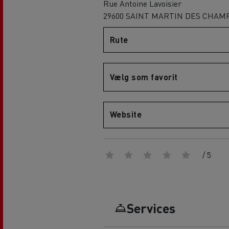
Rue Antoine Lavoisier
29600 SAINT MARTIN DES CHAM
D
D Wide
Renault Trucks E-Tech D Wide LEC
Rute
Renault Trucks E-Tech D 14t
RENAULT TRUCKS E-Tech D
Vælg som favorit
Website
/ 5
Services