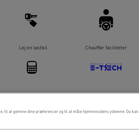
Lej en lastbil
Chauffør faciliteter
Finansiering
Elektriske lastbiler
de, til at gemme dine præferencer og til at måle hjemmesidens ydeevne. Du kan t