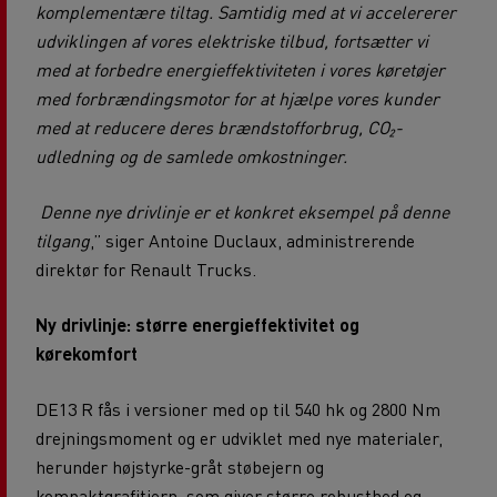
komplementære tiltag. Samtidig med at vi accelererer
udviklingen af vores elektriske tilbud, fortsætter vi
med at forbedre energieffektiviteten i vores køretøjer
med forbrændingsmotor for at hjælpe vores kunder
med at reducere deres brændstofforbrug, CO₂-
udledning og de samlede omkostninger.
Denne nye drivlinje er et konkret eksempel på denne
tilgang
,” siger Antoine Duclaux, administrerende
direktør for Renault Trucks.
Ny drivlinje: større energieffektivitet og
kørekomfort
DE13 R fås i versioner med op til 540 hk og 2800 Nm
drejningsmoment og er udviklet med nye materialer,
herunder højstyrke-gråt støbejern og
kompaktgrafitjern, som giver større robusthed og