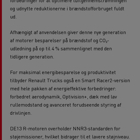
forbedringer for at optimere luftgennemstrømningen
og udnytte reduktionerne i brændstofforbruget fuldt
ud.
Afhængigt af anvendelsen giver denne nye generation
af motorer besparelser på brændstof og CO₂-
udledning på op til 4 % sammenlignet med den
tidligere generation.
For maksimal energibesparelse og produktivitet
tilbyder Renault Trucks også en Smart Racer2-version
med hele pakken af energieffektive forbedringer:
forbedret aerodynamik, Optivision+, dæk med lav
rullemodstand og avanceret forudseende styring af
drivlinjen.
DE13 R-motoren overholder NNR3-standarden for
støjemissioner, hvilket bidrager til et lavere støjniveau.