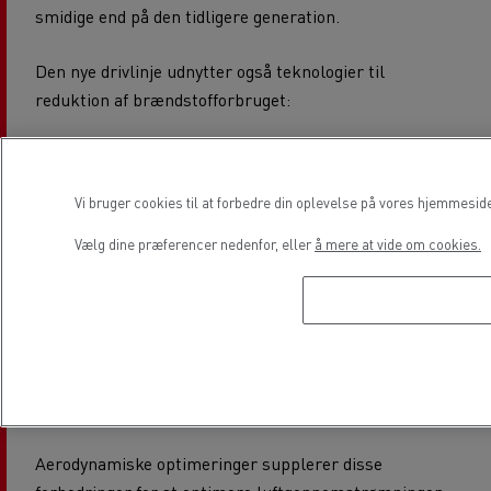
smidige end på den tidligere generation.
Den nye drivlinje udnytter også teknologier til
reduktion af brændstofforbruget:
• Optivision+ forudseende fartpilot, som anvender
topografiske data og vejskilte til at tilpasse gearskift,
Vi bruger cookies til at forbedre din oplevelse på vores hjemmesid
acceleration og køretøjets hastighed til vejforholdene.
Vælg dine præferencer nedenfor, eller
å mere at vide om cookies.
• Det intelligente motorstop-start-system
samarbejder med lastbilens forudseende fartpilot. Når
lastbilen kan rulle uden motorkraft, slukkes motoren
automatisk for at reducere brændstofforbruget.
Motoren starter igen på et øjeblik, når der er behov for
kraft, mens alle vigtige funktioner fortsat er aktive.
Aerodynamiske optimeringer supplerer disse