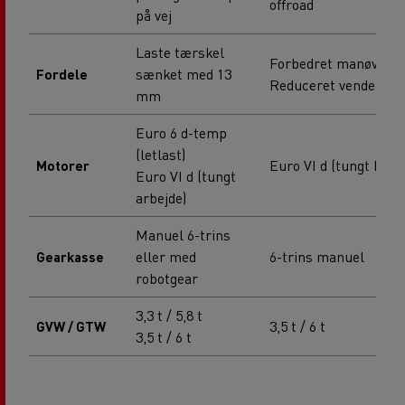
offroad
på vej
Laste tærskel
Forbedret manøvredy
sænket med 13
Fordele
Reduceret venderadiu
mm
Euro 6 d-temp
(letlast)
Euro VI d (tungt belas
Motorer
Euro VI d (tungt
arbejde)
Manuel 6-trins
eller med
6-trins manuel
Gearkasse
robotgear
3,3 t / 5,8 t
3,
3,5 t / 6 t
GVW / GTW
3,5 t / 6 t
4,