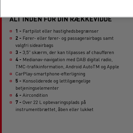
ALT INDEN FOR DIN RÆKKEVIDDE
1 -
Fartpilot eller hastighedsbegrænser
2 -
Fører- eller fører- og passagerairbags samt
valgfri sideairbags
3 -
3,5" skærm, der kan tilpasses af chaufføren
4 -
Medianav-navigation med DAB digital radio,
TMC-trafikinformation, Android AutoTM og Apple
CarPlay-smartphone-efterligning
5 -
Konsoliderede og lettilgængelige
betjeningselementer
6 -
Aircondition
7 -
Over 22 L opbevaringsplads på
instrumentbrættet, åben eller lukket