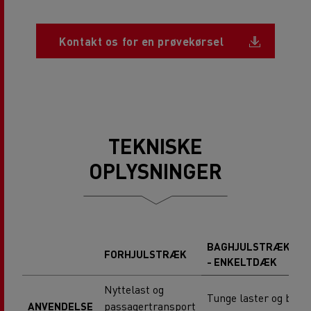
Document
Kontakt os for en prøvekørsel
TEKNISKE
OPLYSNINGER
BAGHJULSTRÆK
B
FORHJULSTRÆK
- ENKELTDÆK
-
Nyttelast og
Tunge laster og bugse
passagertransport
ANVENDELSE