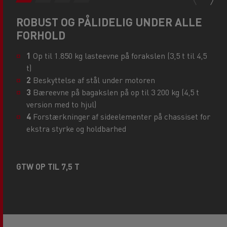
ROBUST OG PÅLIDELIG UNDER ALLE
FORHOLD
1
Op til 1.850 kg lasteevne på forakslen (3,5 t til 4,5
t)
2
Beskyttelse af stål under motoren
3
Bæreevne på bagakslen på op til 3 200 kg (4,5 t
version med to hjul)
4
Forstærkninger af sideelementer på chassiset for
ekstra styrke og holdbarhed
GTW OP TIL 7,5 T