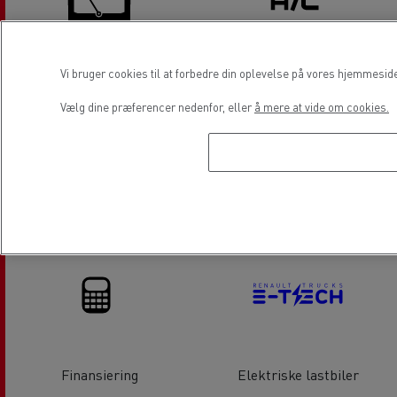
Vi bruger cookies til at forbedre din oplevelse på vores hjemmesid
Reparation af rude
Aircondition
Vælg dine præferencer nedenfor, eller
å mere at vide om cookies.
Salg af varebiler
Service og reparation af
varebiler
Finansiering
Elektriske lastbiler