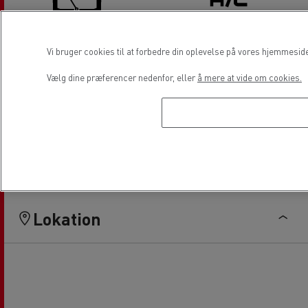
Vi bruger cookies til at forbedre din oplevelse på vores hjemmesid
Reparation af rude
Aircondition
Vælg dine præferencer nedenfor, eller
å mere at vide om cookies.
Finansiering
Elektriske lastbiler
Lokation