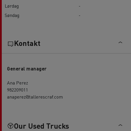
Lørdag
-
Søndag
-
Kontakt
General manager
Ana Perez
982209011
anaperez@tallerescraf.com
Our Used Trucks