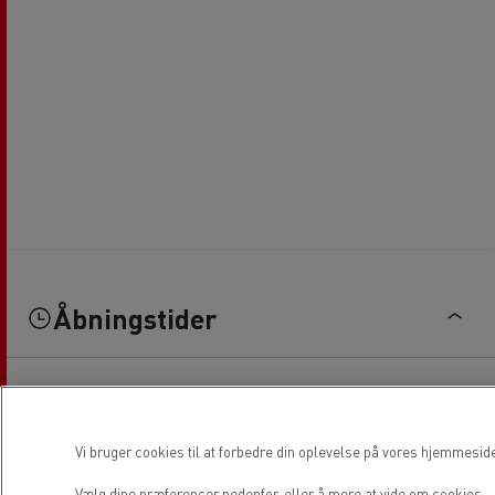
Åbningstider
Service
Vi bruger cookies til at forbedre din oplevelse på vores hjemmesid
Mandag
09:00 - 13:30 / 15:30 - 20:00
Vælg dine præferencer nedenfor, eller
å mere at vide om cookies.