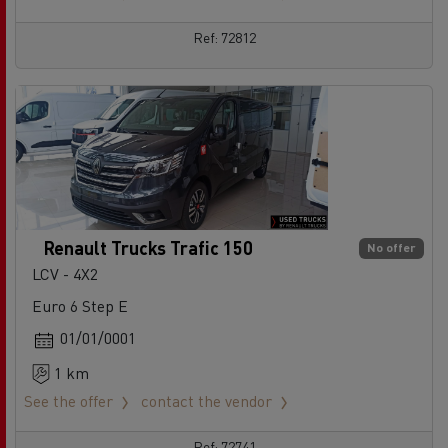
Ref: 72812
Renault Trucks Trafic 150
No offer
LCV - 4X2
Euro 6 Step E
01/01/0001
1 km
See the offer
contact the vendor
Ref: 72741