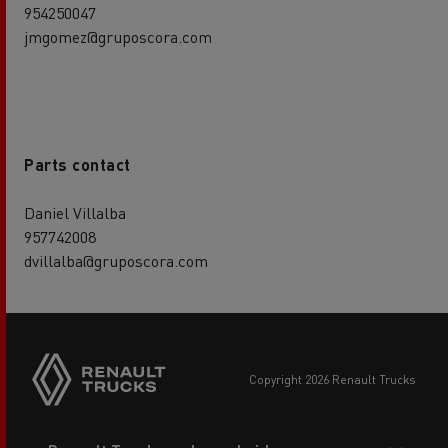
954250047
jmgomez@gruposcora.com
Parts contact
Daniel Villalba
957742008
dvillalba@gruposcora.com
copyright 2026 Renault Trucks
Footer