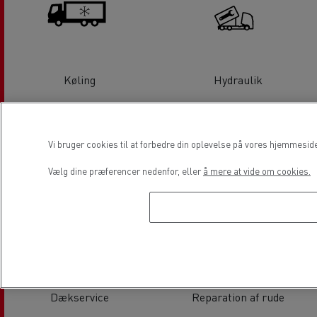
Køling
Hydraulik
Vi bruger cookies til at forbedre din oplevelse på vores hjemmesid
Vælg dine præferencer nedenfor, eller
å mere at vide om cookies.
Tachograf
Hjul / akselsporing
Dækservice
Reparation af rude