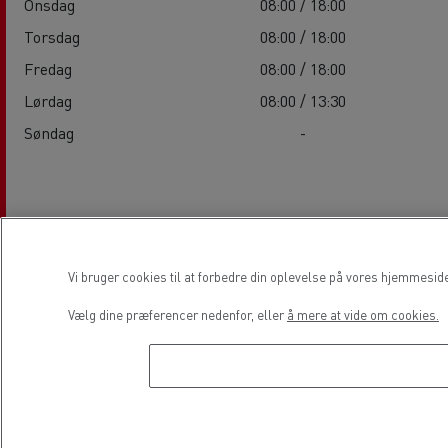
Onsdag
08:00 / 18:00
Torsdag
08:00 / 18:00
Fredag
08:00 / 18:00
Lørdag
08:00 / 13:30
Søndag
-
Services
Vi bruger cookies til at forbedre din oplevelse på vores hjemmesid
Vælg dine præferencer nedenfor, eller
å mere at vide om cookies.
Elektriske lastbiler