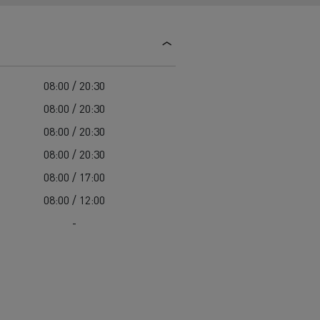
Vejvedligeholdelse
Affald- og genbrugstransport
08:00 / 20:30
Komplet guide til vedligeholdelse af elektriske
lastbiler
08:00 / 20:30
Betontransport
Er elektriske lastbiler dyre?
08:00 / 20:30
Bygge-og-anlaegsopgaver
Materiale transport
08:00 / 20:30
08:00 / 17:00
08:00 / 12:00
-