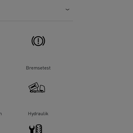
Bremsetest
n
Hydraulik