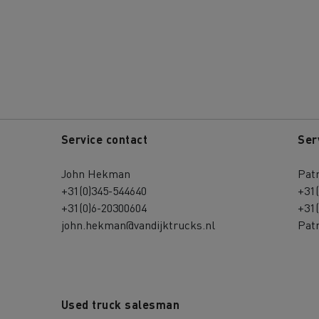
Service contact
Ser
John Hekman
Patr
+31(0)345-544640
+31
+31(0)6-20300604
+31
john.hekman@vandijktrucks.nl
Patr
Used truck salesman