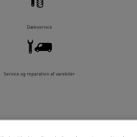
Dækservice
Service og reparation af varebiler