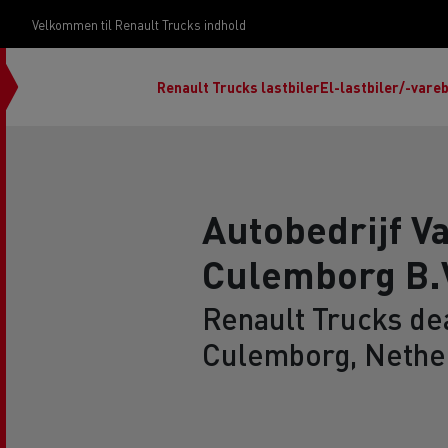
Velkommen til Renault Trucks indhold
Renault Trucks lastbiler
El-lastbiler/-vareb
Autobedrijf Va
Culemborg B.
Om vores design
Start & Drive Servicekontrakter
Renault Trucks dea
Culemborg, Nethe
Uptime services til dine lastbiler