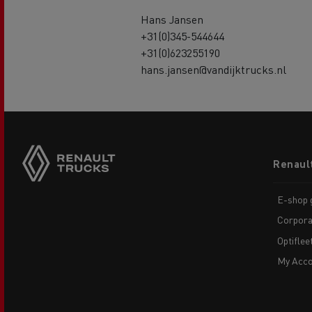
Hans Jansen
+31(0)345-544644
+31(0)623255190
hans.jansen@vandijktrucks.nl
Footer
Renaul
menu
E-shop g
Corpora
Optiflee
My Acco