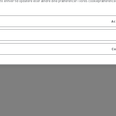
il enhver tid opdatere eller ændre dine præferencer i vores cookiepræferencece
Ac
Co