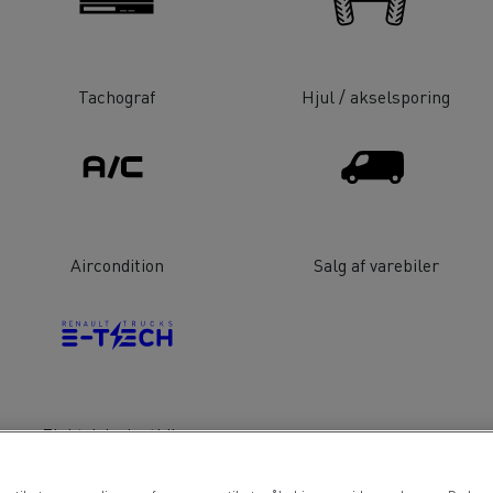
Tachograf
Hjul / akselsporing
Aircondition
Salg af varebiler
Elektriske lastbiler