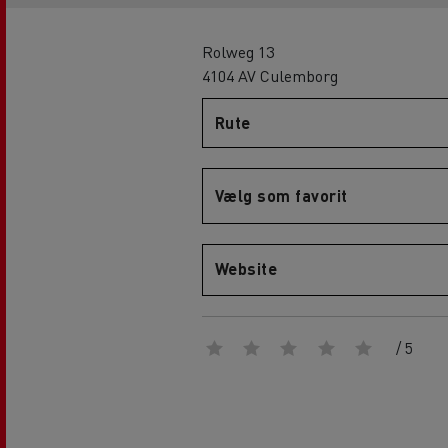
D
Rolweg 13
D Wide
4104 AV Culemborg
Renault Trucks E-Tech D Wide LEC
Renault Trucks E-Tech D 14t
Rute
RENAULT TRUCKS E-Tech D
Vælg som favorit
Website
/ 5