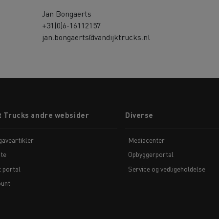
Jan Bongaerts
+31(0)6-16112157
jan.bongaerts@vandijktrucks.nl
t Trucks andre websider
Diverse
aveartikler
Mediacenter
te
Opbyggerportal
t portal
Service og vedligeholdelse
unt