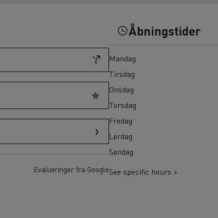
Til vanskeligt tilgængelige områder
Hvilket erhvervskøretøj er bedst til fødevarevirksomheder?
Renault Trucks varevogn: din allierede i hverdagen
Åbningstider
Mandag
Tirsdag
Onsdag
Torsdag
Fredag
Lørdag
Søndag
Evalueringer fra Google
See specific hours >