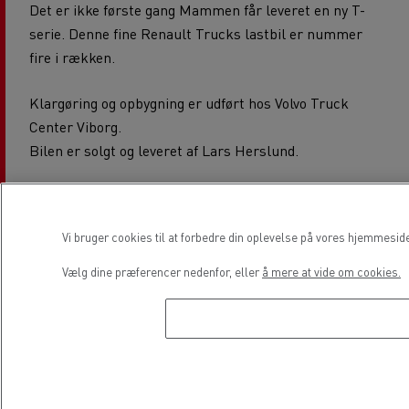
Det er ikke første gang Mammen får leveret en ny T-
serie. Denne fine Renault Trucks lastbil er nummer
fire i rækken.
Klargøring og opbygning er udført hos Volvo Truck
Center Viborg.
Bilen er solgt og leveret af Lars Herslund.
Lars kan kontaktes på mail: lars.herslund@renault-
trucks.com
Vi bruger cookies til at forbedre din oplevelse på vores hjemmesid
eller telefon: +45 25 45 45 07
Vælg dine præferencer nedenfor, eller
å mere at vide om cookies.