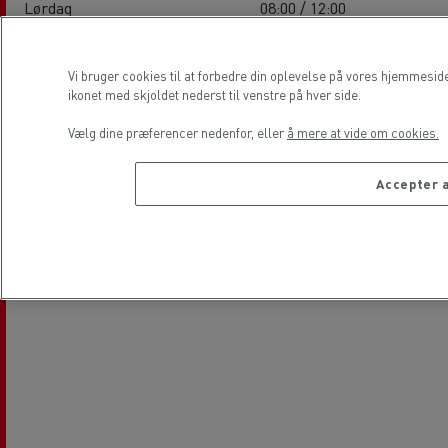
Lørdag
08:00 / 12:00
Søndag
-
Vi bruger cookies til at forbedre din oplevelse på vores hjemmesid
ikonet med skjoldet nederst til venstre på hver side.
Lokation
Vælg dine præferencer nedenfor, eller
å mere at vide om cookies.
Accepter a