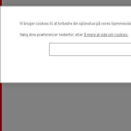
Vi bruger cookies til at forbedre din oplevelse på vores hjemmesid
Vælg dine præferencer nedenfor, eller
å mere at vide om cookies.
Service og reparation af
Finansiering
varebiler
Lokation