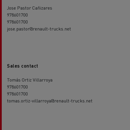
Jose Pastor Cañizares
978601700
978601700
jose.pastor@renault-trucks.net
Sales contact
Tomás Ortiz Villarroya
978601700
978601700
tomas.ortiz-villarroya@renault-trucks.net