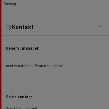
Søndag
-
Kontakt
General manager
noel.vansteeland@vansteeland.be
Sales contact
Geert Vansteeland