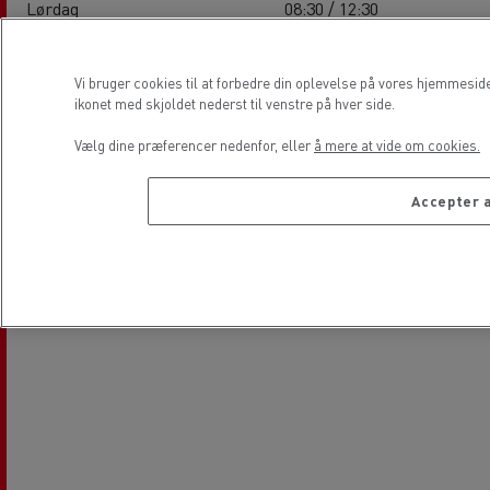
Lørdag
08:30 / 12:30
Søndag
-
Vi bruger cookies til at forbedre din oplevelse på vores hjemmesid
ikonet med skjoldet nederst til venstre på hver side.
Lokation
Vælg dine præferencer nedenfor, eller
å mere at vide om cookies.
Accepter a