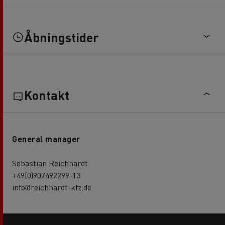
Åbningstider
Kontakt
General manager
Sebastian Reichhardt
+49(0)907492299-13
info@reichhardt-kfz.de