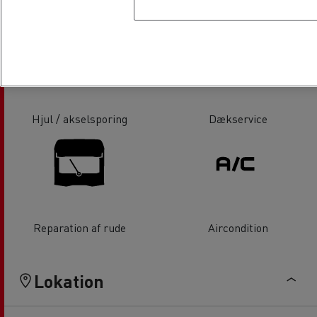
Service og reparation af lift
Tachograf
Hjul / akselsporing
Dækservice
Reparation af rude
Aircondition
Lokation