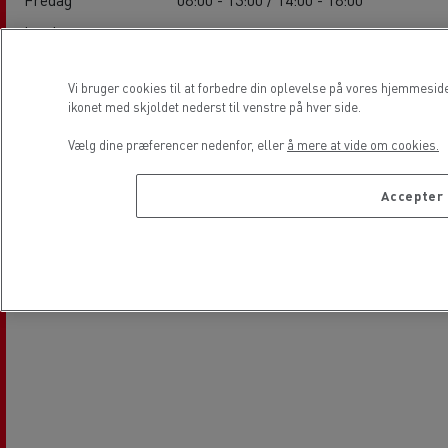
Lørdag
-
Søndag
-
Vi bruger cookies til at forbedre din oplevelse på vores hjemmesid
ikonet med skjoldet nederst til venstre på hver side.
Lokation
Vælg dine præferencer nedenfor, eller
å mere at vide om cookies.
Accepter 