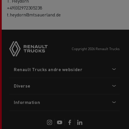
T. Heydorn
+49(0)2972305238
t.heydorn@mtsauerland.de
copyright 2026 Renault Trucks
Footer
Renault Trucks andre websider
menu
Diverse
Information