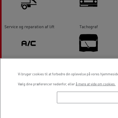
Service og reparation af lift
Tachograf
Aircondition
Reparation af rude
Vi bruger cookies til at forbedre din oplevelse på vores hjemmesid
Vælg dine præferencer nedenfor, eller
å mere at vide om cookies.
Elektriske lastbiler