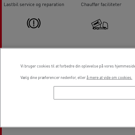
Lastbil service og reparation
Chauffør faciliteter
Bremsetest
Hydraulik
Vi bruger cookies til at forbedre din oplevelse på vores hjemmesid
Vælg dine præferencer nedenfor, eller
å mere at vide om cookies.
Tachograf
Dækservice