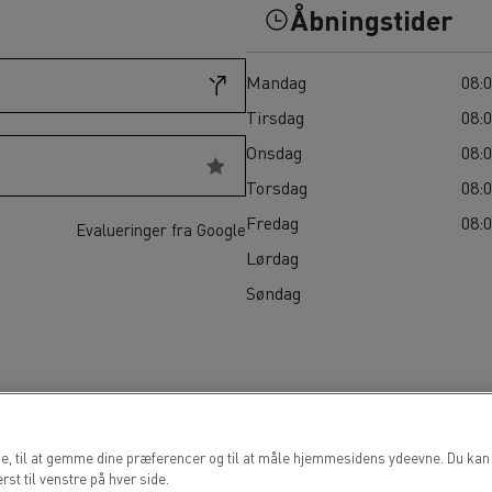
Til vanskeligt tilgængelige områder
Åbningstider
Hvilket erhvervskøretøj er bedst til fødevarevirksomheder?
Renault Trucks varevogn: din allierede i hverdagen
Mandag
08:0
Tirsdag
08:0
Onsdag
08:0
Torsdag
08:0
Fredag
08:0
Evalueringer fra Google
Lørdag
Søndag
de, til at gemme dine præferencer og til at måle hjemmesidens ydeevne. Du kan 
st til venstre på hver side.