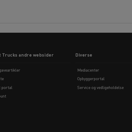
t Trucks andre websider
Diverse
aveartikler
Mediacenter
te
Opbyggerportal
t portal
Service og vedligeholdelse
unt