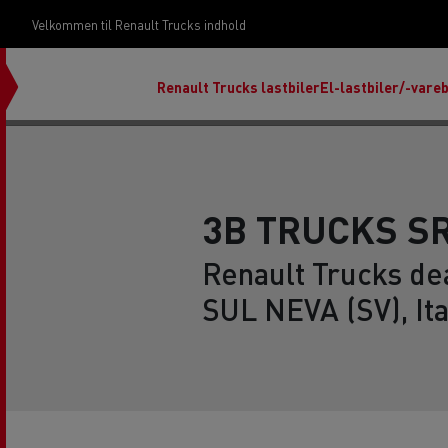
Velkommen til Renault Trucks indhold
Renault Trucks lastbiler
El-lastbiler/-vareb
3B TRUCKS S
Renault Trucks de
Om vores design
Start & Drive Servicekontrakter
SUL NEVA (SV), Ita
Uptime services til dine lastbiler