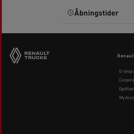
Åbningstider
Footer
Renaul
menu
E-shop g
Corpora
Optiflee
My Acco