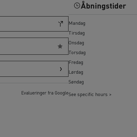
Til vanskeligt tilgængelige områder
Åbningstider
Hvilket erhvervskøretøj er bedst til fødevarevirksomheder?
Renault Trucks varevogn: din allierede i hverdagen
Mandag
Tirsdag
Onsdag
Torsdag
Fredag
Lørdag
Søndag
Evalueringer fra Google
See specific hours >