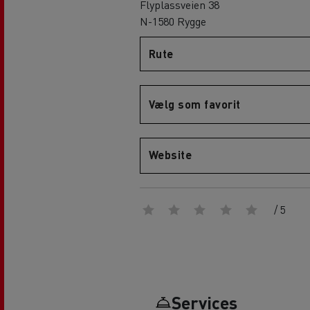
Flyplassveien 38
N-1580 Rygge
D
D Wide
Renault Trucks E-Tech D Wide LEC
Rute
Renault Trucks E-Tech D 14t
RENAULT TRUCKS E-Tech D
Vælg som favorit
Website
/ 5
Services