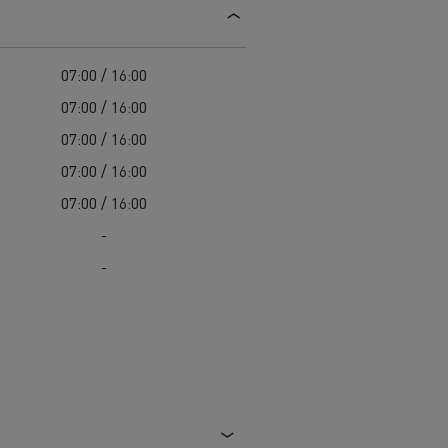
Vejvedligeholdelse
Affald- og genbrugstransport
07:00 / 16:00
07:00 / 16:00
Komplet guide til vedligeholdelse af elektriske
07:00 / 16:00
lastbiler
Betontransport
Er elektriske lastbiler dyre?
07:00 / 16:00
Bygge-og-anlaegsopgaver
07:00 / 16:00
Materiale transport
-
-