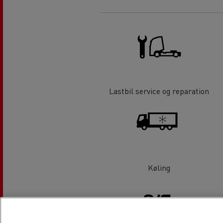
Lastbil service og reparation
Køling