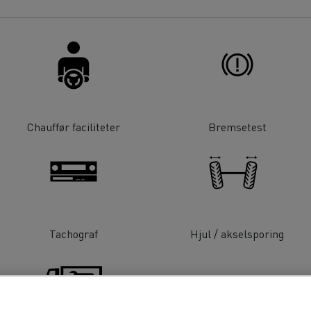
Chauffør faciliteter
Bremsetest
Tachograf
Hjul / akselsporing