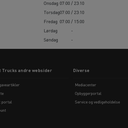
Onsdag
07:00 / 23:10
Torsdag
07:00 / 23:10
Fredag
07:00 / 15:00
Lørdag
-
Søndag
-
t Trucks andre websider
Diverse
aveartikler
Mediacenter
te
Opbyggerportal
t portal
Service og vedligeholdelse
unt