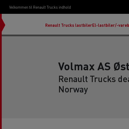
Velkommen til Renault Trucks indhold
Renault Trucks lastbiler
El-lastbiler/-vareb
Volmax AS Øst
Renault Trucks de
Om vores design
Start & Drive Servicekontrakter
Norway
Uptime services til dine lastbiler