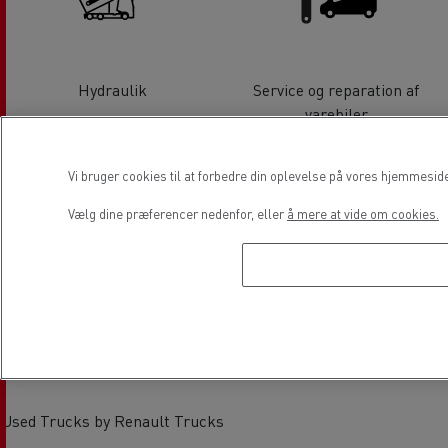
Hydraulik
Service og reparation af
varebiler
Vi bruger cookies til at forbedre din oplevelse på vores hjemmesid
Vælg dine præferencer nedenfor, eller
å mere at vide om cookies.
Salg af varebiler
CNG lastbiler
Used Trucks by Renault Trucks